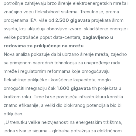
potrošnje zahtijevaju brzo širenje elektroenergetskih mreža i
značajno veću fleksibilnost sistema. Trenutno je, prema
procjenama IEA, više od
2.500 gigavata
projekata širom
svijeta, koji uključuju obnovljive izvore, skladištenje energije i
velike potrošače poput data-centara,
zaglavljeno u
redovima za priključenje na mrežu
.
Nova analiza pokazuje da bi ubrzano širenje mreža, zajedno
sa primjenom naprednih tehnologija za unapređenje rada
mreže i regulatornim reformama koje omogućavaju
fleksibilnije priključke i korišćenje kapaciteta, moglo
omogućiti integraciju čak
1.600 gigavata
tih projekata u
kratkom roku. Time bi se postojeća infrastruktura koristila
znatno efikasnije, a veliki dio blokiranog potencijala bio bi
otključan.
„U trenutku velike neizvjesnosti na energetskim tržištima,
jedna stvar je sigurna – globalna potražnja za električnom