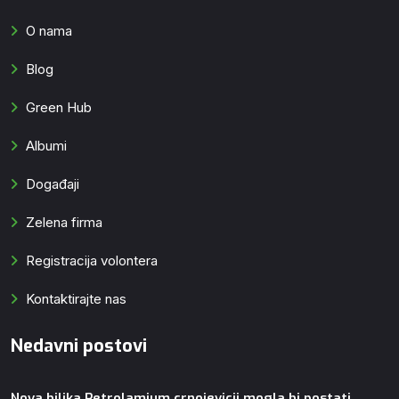
O nama
Blog
Green Hub
Albumi
Događaji
Zelena firma
Registracija volontera
Kontaktirajte nas
Nedavni postovi
Nova biljka Petrolamium crnojevicii mogla bi postati