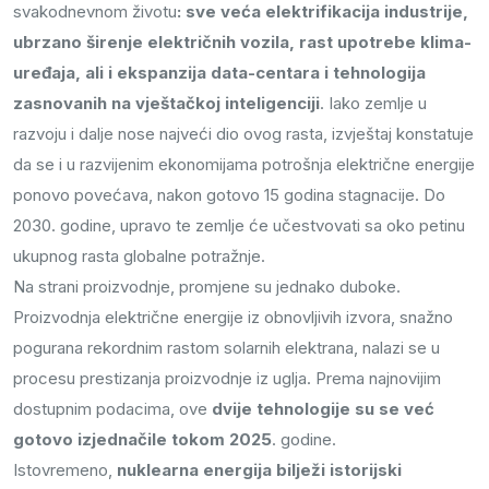
svakodnevnom životu
: sve veća elektrifikacija industrije,
ubrzano širenje električnih vozila, rast upotrebe klima-
uređaja, ali i ekspanzija data-centara i tehnologija
zasnovanih na vještačkoj inteligenciji
. Iako zemlje u
razvoju i dalje nose najveći dio ovog rasta, izvještaj konstatuje
da se i u razvijenim ekonomijama potrošnja električne energije
ponovo povećava, nakon gotovo 15 godina stagnacije. Do
2030. godine, upravo te zemlje će učestvovati sa oko petinu
ukupnog rasta globalne potražnje.
Na strani proizvodnje, promjene su jednako duboke.
Proizvodnja električne energije iz obnovljivih izvora, snažno
pogurana rekordnim rastom solarnih elektrana, nalazi se u
procesu prestizanja proizvodnje iz uglja. Prema najnovijim
dostupnim podacima, ove
dvije tehnologije su se već
gotovo izjednačile tokom 2025
. godine.
Istovremeno,
nuklearna energija bilježi istorijski