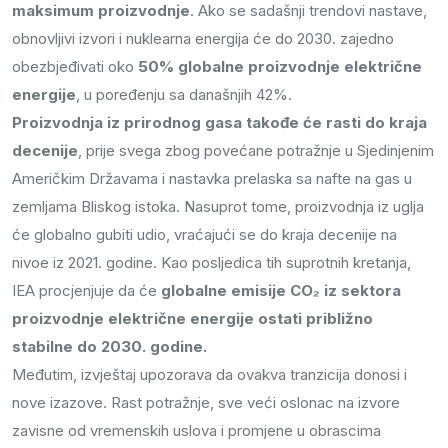
maksimum proizvodnje
. Ako se sadašnji trendovi nastave,
obnovljivi izvori i nuklearna energija će do 2030. zajedno
obezbjeđivati oko
50% globalne proizvodnje električne
energije
, u poređenju sa današnjih 42%.
Proizvodnja iz prirodnog gasa takođe će rasti do kraja
decenije
, prije svega zbog povećane potražnje u Sjedinjenim
Američkim Državama i nastavka prelaska sa nafte na gas u
zemljama Bliskog istoka. Nasuprot tome, proizvodnja iz uglja
će globalno gubiti udio, vraćajući se do kraja decenije na
nivoe iz 2021. godine. Kao posljedica tih suprotnih kretanja,
IEA procjenjuje da će
globalne emisije CO₂ iz sektora
proizvodnje električne energije ostati približno
stabilne do 2030. godine.
Međutim, izvještaj upozorava da ovakva tranzicija donosi i
nove izazove. Rast potražnje, sve veći oslonac na izvore
zavisne od vremenskih uslova i promjene u obrascima