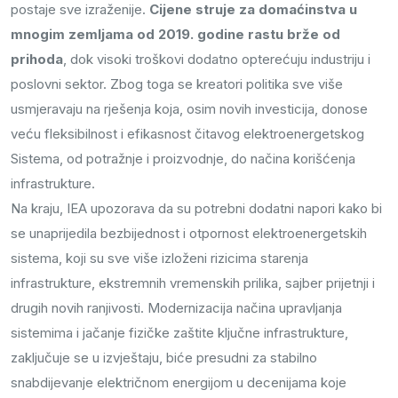
postaje sve izraženije.
Cijene struje za domaćinstva u
mnogim zemljama od 2019. godine rastu brže od
prihoda
, dok visoki troškovi dodatno opterećuju industriju i
poslovni sektor. Zbog toga se kreatori politika sve više
usmjeravaju na rješenja koja, osim novih investicija, donose
veću fleksibilnost i efikasnost čitavog elektroenergetskog
Sistema, od potražnje i proizvodnje, do načina korišćenja
infrastrukture.
Na kraju, IEA upozorava da su potrebni dodatni napori kako bi
se unaprijedila bezbijednost i otpornost elektroenergetskih
sistema, koji su sve više izloženi rizicima starenja
infrastrukture, ekstremnih vremenskih prilika, sajber prijetnji i
drugih novih ranjivosti. Modernizacija načina upravljanja
sistemima i jačanje fizičke zaštite ključne infrastrukture,
zaključuje se u izvještaju, biće presudni za stabilno
snabdijevanje električnom energijom u decenijama koje