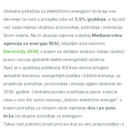
Globalna potražnja za električnom energijom do kraja ove
decenije će rasti u prosjeku više od
3,5% godišnje
, a taj rast
već sada mijenja strukturu proizvodnje, potrošnje i investicija
širom svijeta. Na to ukazuje najnoviji izvještaj
Međunarodna
agencija za energiju (IEA)
, objavljen pod nazivom
Electricity 2026
, u kojem se detaljno analizira stanje i budući
pravci razvoja globalnih elektroenergetskih sistema.
Riječ je o godišnjoj publikaciji IEA koja donosi pregled
aktuelnih trendova, energetskih politika i tržišnih kretanja, uz
projekcije potražnje, proizvodnje i emisija ugljen-dioksida do
2030. godine. Centralna poruka izvještaja je jasna: svijet je
ušao u ono što autori nazivaju „dobom električne energije“, u
kojem potražnja za strujom raste najmanje
dva i po puta
brže
od ukupne potražnje za energijom.
Takav rast pokreću brojni procesi koji su već prepoznatljivi i u