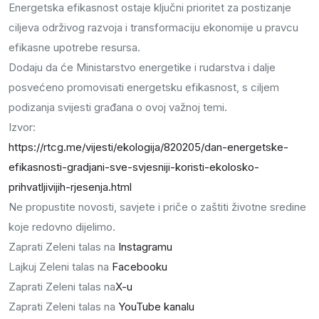
Energetska efikasnost ostaje ključni prioritet za postizanje
ciljeva održivog razvoja i transformaciju ekonomije u pravcu
efikasne upotrebe resursa.
Dodaju da će Ministarstvo energetike i rudarstva i dalje
posvećeno promovisati energetsku efikasnost, s ciljem
podizanja svijesti građana o ovoj važnoj temi.
Izvor:
https://rtcg.me/vijesti/ekologija/820205/dan-energetske-
efikasnosti-gradjani-sve-svjesniji-koristi-ekolosko-
prihvatljivijih-rjesenja.html
Ne propustite novosti, savjete i priče o zaštiti životne sredine
koje redovno dijelimo.
Zaprati Zeleni talas na
Instagramu
Lajkuj Zeleni talas na
Facebooku
Zaprati Zeleni talas na
X-u
Zaprati Zeleni talas na
YouTube kanalu