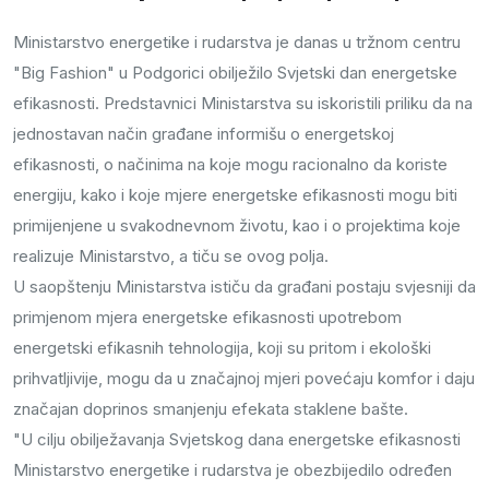
Ministarstvo energetike i rudarstva je danas u tržnom centru
"Big Fashion" u Podgorici obilježilo Svjetski dan energetske
efikasnosti. Predstavnici Ministarstva su iskoristili priliku da na
jednostavan način građane informišu o energetskoj
efikasnosti, o načinima na koje mogu racionalno da koriste
energiju, kako i koje mjere energetske efikasnosti mogu biti
primijenjene u svakodnevnom životu, kao i o projektima koje
realizuje Ministarstvo, a tiču se ovog polja.
U saopštenju Ministarstva ističu da građani postaju svjesniji da
primjenom mjera energetske efikasnosti upotrebom
energetski efikasnih tehnologija, koji su pritom i ekološki
prihvatljivije, mogu da u značajnoj mjeri povećaju komfor i daju
značajan doprinos smanjenju efekata staklene bašte.
"U cilju obilježavanja Svjetskog dana energetske efikasnosti
Ministarstvo energetike i rudarstva je obezbijedilo određen