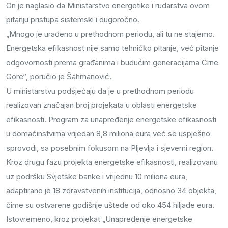
On je naglasio da Ministarstvo energetike i rudarstva ovom
pitanju pristupa sistemski i dugoročno.
„Mnogo je urađeno u prethodnom periodu, ali tu ne stajemo.
Energetska efikasnost nije samo tehničko pitanje, već pitanje
odgovornosti prema građanima i budućim generacijama Crne
Gore“, poručio je Šahmanović.
U ministarstvu podsjećaju da je u prethodnom periodu
realizovan značajan broj projekata u oblasti energetske
efikasnosti. Program za unapređenje energetske efikasnosti
u domaćinstvima vrijedan 8,8 miliona eura već se uspješno
sprovodi, sa posebnim fokusom na Pljevlja i sjeverni region.
Kroz drugu fazu projekta energetske efikasnosti, realizovanu
uz podršku Svjetske banke i vrijednu 10 miliona eura,
adaptirano je 18 zdravstvenih institucija, odnosno 34 objekta,
čime su ostvarene godišnje uštede od oko 454 hiljade eura.
Istovremeno, kroz projekat „Unapređenje energetske