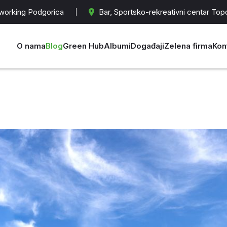
orking Podgorica
Bar, Sportsko-rekreativni centar Top
O nama
Blog
Green Hub
Albumi
Događaji
Zelena firma
Kon