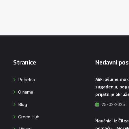
Stranice
Nedavni pos
Mikrošume makr
Početna
zagađenja, bogat
O nama
prijatnije okru
Blog
25-02-2025
Green Hub
Naučnici iz Čile
pomoću… Morski