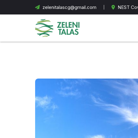
zelenitalascg@gmail.com
NEST Cow