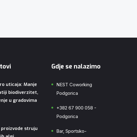
tovi
Gdje se nalazimo
o uticaja: Manje
NEST Coworking
iji biodiverzitet,
Podgorica
ženje u gradovima
+382 67 900 058 -
Podgorica
a proizvode struju
Bar, Sportsko-
h algi