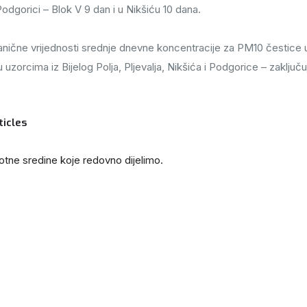
odgorici – Blok V 9 dan i u Nikšiću 10 dana.
ranične vrijednosti srednje dnevne koncentracije za PM10 čestic
zorcima iz Bijelog Polja, Pljevalja, Nikšića i Podgorice – zaključu
ticles
ivotne sredine koje redovno dijelimo.