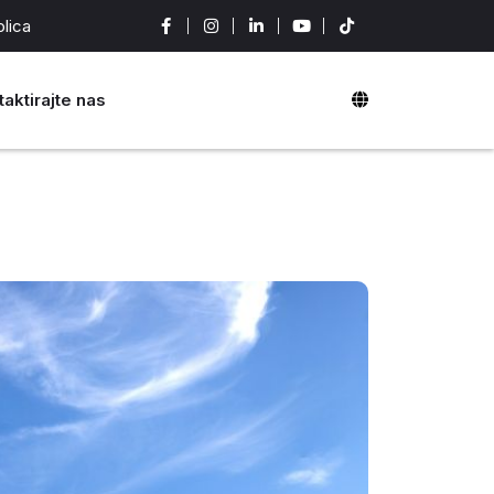
olica
taktirajte nas