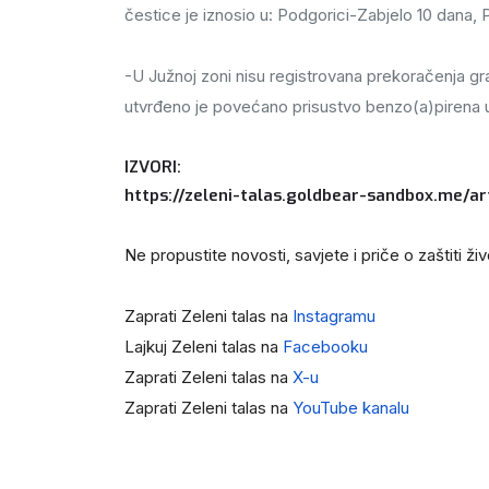
čestice je iznosio u: Podgorici-Zabjelo 10 dana, P
-U Južnoj zoni nisu registrovana prekoračenja g
utvrđeno je povećano prisustvo benzo(a)pirena u u
IZVORI:
https://zeleni-talas.goldbear-sandbox.me/ar
Ne propustite novosti, savjete i priče o zaštiti ž
Zaprati Zeleni talas na
Instagramu
Lajkuj Zeleni talas na
Facebooku
Zaprati Zeleni talas na
X-u
Zaprati Zeleni talas na
YouTube kanalu