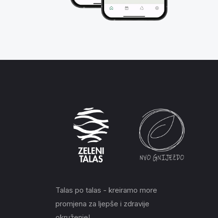
Talas po talas - kreiramo more
promjena za ljepše i zdravije
okruženje!