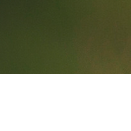
O NAMA
Zajedno stvaramo navike!
Zeleni talas je program koji djeluje u okviru firme
Mont Way
i